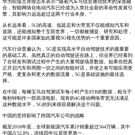
华为轮值主席徐志军表示:“随着汽车与信息通信技术的深度融
合，智能网络化电动汽车已经成为人类社会新的革命性发展引
擎，其影响力远远超过这两个行业本身。”
从长远来看，5G的高速、低延迟和大带宽不仅能感知汽车和
道路，还能感知整个互联世界，一切都被捕捉、研究和处理，
这可能是许多国家如此重视5G领先优势的一个重要原因。
汽车行业普遍认为，5G是实现高水平自动驾驶技术的最重要
的基础工具。虽然真正的自动驾驶还在路上，但业界已经看到
了在研发和测试过程中产生的大量驾驶场景数据。如果你想真
正开启汽车和周围一切之间的智能对话，并使之有可能应用更
严格、更复杂和更大的数据流量，5G是基础设施的最佳选
择。
在中国，每辆宝马自驾测试车每小时产生8TB的数据，相当于
每秒钟制作一部高清电影。现有的4G移动网络带宽无法满足
这种数据水平，5G的到来很容易解决这个问题。
中国的坚持影响了跨国汽车公司的战略
截至2018年底，全球新能源汽车累计销量超过564万辆，其中
中国占52.8%，连续四年位居世界第一。