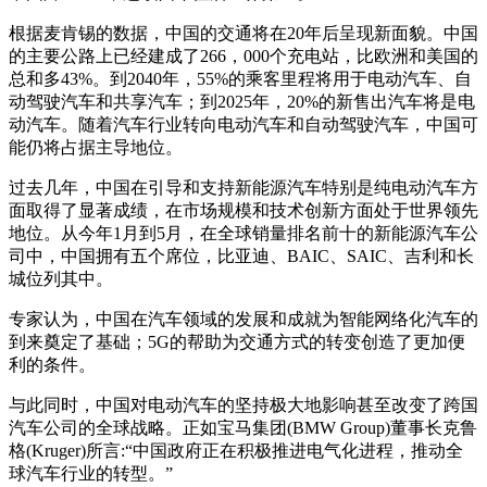
根据麦肯锡的数据，中国的交通将在20年后呈现新面貌。中国
的主要公路上已经建成了266，000个充电站，比欧洲和美国的
总和多43%。到2040年，55%的乘客里程将用于电动汽车、自
动驾驶汽车和共享汽车；到2025年，20%的新售出汽车将是电
动汽车。随着汽车行业转向电动汽车和自动驾驶汽车，中国可
能仍将占据主导地位。
过去几年，中国在引导和支持新能源汽车特别是纯电动汽车方
面取得了显著成绩，在市场规模和技术创新方面处于世界领先
地位。从今年1月到5月，在全球销量排名前十的新能源汽车公
司中，中国拥有五个席位，比亚迪、BAIC、SAIC、吉利和长
城位列其中。
专家认为，中国在汽车领域的发展和成就为智能网络化汽车的
到来奠定了基础；5G的帮助为交通方式的转变创造了更加便
利的条件。
与此同时，中国对电动汽车的坚持极大地影响甚至改变了跨国
汽车公司的全球战略。正如宝马集团(BMW Group)董事长克鲁
格(Kruger)所言:“中国政府正在积极推进电气化进程，推动全
球汽车行业的转型。”