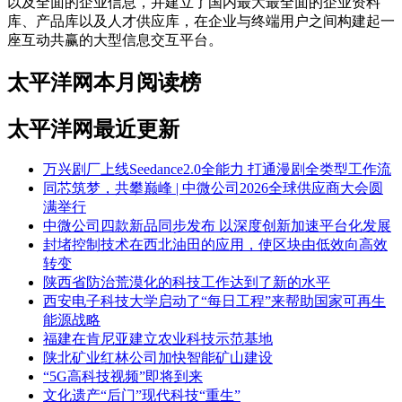
以及全面的企业信息，并建立了国内最大最全面的企业资料
库、产品库以及人才供应库，在企业与终端用户之间构建起一
座互动共赢的大型信息交互平台。
太平洋网本月阅读榜
太平洋网最近更新
万兴剧厂上线Seedance2.0全能力 打通漫剧全类型工作流
同芯筑梦，共攀巅峰 | 中微公司2026全球供应商大会圆
满举行
中微公司四款新品同步发布 以深度创新加速平台化发展
封堵控制技术在西北油田的应用，使区块由低效向高效
转变
陕西省防治荒漠化的科技工作达到了新的水平
西安电子科技大学启动了“每日工程”来帮助国家可再生
能源战略
福建在肯尼亚建立农业科技示范基地
陕北矿业红林公司加快智能矿山建设
“5G高科技视频”即将到来
文化遗产“后门”现代科技“重生”