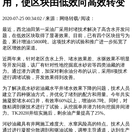
用，使区块由低效向高效转变
2020-07-25 00:34:02
/
来源：网络转载
/
阅读：
最近，西北油田第一采油厂采用封堵技术解决了高含水开发问
题，在低效区块取得了显著效果。目前，已有四个区块扭亏为
盈，累计增油15800吨。这项技术的试验和推广进一步拓宽了
老区增效的渠道。
近两年来，针对老区含水上升、堵水效果差、水驱效果不明显
等开发问题，该厂有针对性地挖掘底水砂岩等四类油藏的潜
力。通过潜力调查，加深对剩余油分布的认识，采用8项技术
进行调堵试验，开发效果得到改善。
为了解决底水砂岩油藏水平井堵水效果下降的问题，技术人员
建立了四种驱油方式，并优化了堵剂的配方和用量。今年共实
施凝胶堵水40口井，有效率60%以上，增油68.7吨。同时，对
微粘调剖驱技术进行了试验，从挖掘单井潜力转向挖掘井间潜
力。TK202H井组实施后，剩余油产量提高了25%。
河砂油藏具有井网施工难度大、水窜风险高的特点。技术人员
通过进行凝胶分散调剖和驱油试验，调整主导通道，达到生产