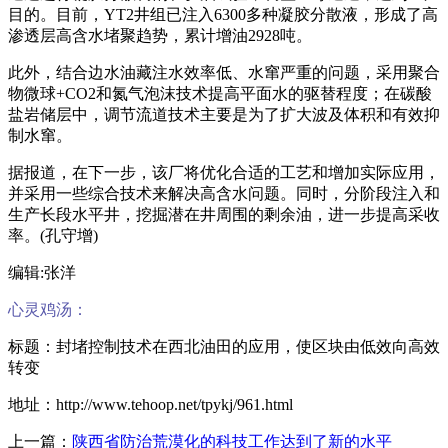
目的。目前，YT2井组已注入6300多种凝胶分散液，形成了高
渗透层高含水堵聚趋势，累计增油2928吨。
此外，结合边水油藏注水效率低、水窜严重的问题，采用聚合
物微球+CO2和氮气泡沫技术提高平面水的驱替程度；在碳酸
盐岩储层中，调节流道技术主要是为了扩大波及体积和有效抑
制水窜。
据报道，在下一步，该厂将优化合适的工艺和增加实际应用，
并采用一些综合技术来解决高含水问题。同时，分阶段注入和
生产长段水平井，挖掘潜在井周围的剩余油，进一步提高采收
率。(孔守增)
编辑:张洋
心灵鸡汤：
标题：封堵控制技术在西北油田的应用，使区块由低效向高效
转变
地址：http://www.tehoop.net/tpykj/961.html
上一篇：
陕西省防治荒漠化的科技工作达到了新的水平