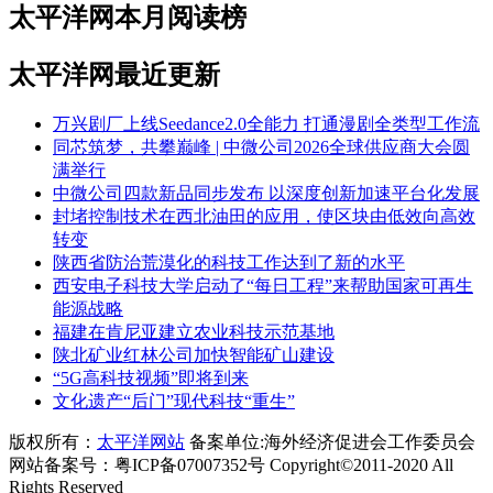
太平洋网本月阅读榜
太平洋网最近更新
万兴剧厂上线Seedance2.0全能力 打通漫剧全类型工作流
同芯筑梦，共攀巅峰 | 中微公司2026全球供应商大会圆
满举行
中微公司四款新品同步发布 以深度创新加速平台化发展
封堵控制技术在西北油田的应用，使区块由低效向高效
转变
陕西省防治荒漠化的科技工作达到了新的水平
西安电子科技大学启动了“每日工程”来帮助国家可再生
能源战略
福建在肯尼亚建立农业科技示范基地
陕北矿业红林公司加快智能矿山建设
“5G高科技视频”即将到来
文化遗产“后门”现代科技“重生”
版权所有：
太平洋网站
备案单位:海外经济促进会工作委员会
网站备案号：粤ICP备07007352号 Copyright©2011-2020 All
Rights Reserved